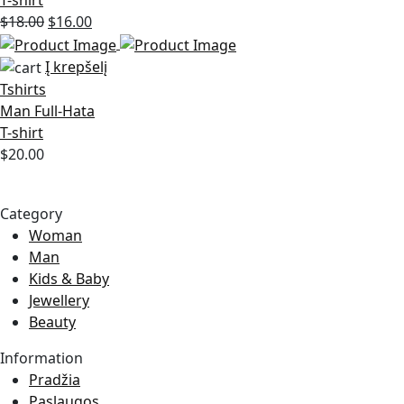
Original
Current
$
18.00
$
16.00
price
price
was:
is:
Į krepšelį
$18.00.
$16.00.
Tshirts
Man Full-Hata
T-shirt
$
20.00
Category
Woman
Man
Kids & Baby
Jewellery
Beauty
Information
Pradžia
Paslaugos