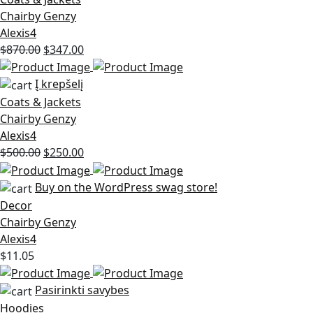
Chairby Genzy
Alexis4
Original
Current
$
870.00
$
347.00
price
price
was:
is:
Į krepšelį
$870.00.
$347.00.
Coats & Jackets
Chairby Genzy
Alexis4
Original
Current
$
500.00
$
250.00
price
price
was:
is:
Buy on the WordPress swag store!
$500.00.
$250.00.
Decor
Chairby Genzy
Alexis4
$
11.05
Pasirinkti savybes
Hoodies