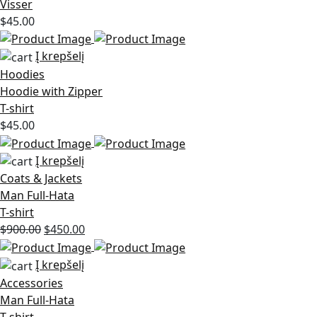
Visser
$
45.00
Į krepšelį
Hoodies
Hoodie with Zipper
T-shirt
$
45.00
Į krepšelį
Coats & Jackets
Man Full-Hata
T-shirt
Original
Current
$
900.00
$
450.00
price
price
was:
is:
Į krepšelį
$900.00.
$450.00.
Accessories
Man Full-Hata
T-shirt