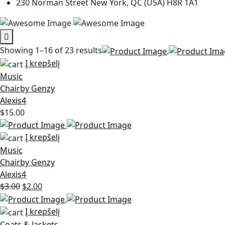
230 Norman Street New York, QC (USA) H8R 1A1
Showing 1–16 of 23 results
Į krepšelį
Music
Chairby Genzy
Alexis4
$
15.00
Į krepšelį
Music
Chairby Genzy
Alexis4
Original
Current
$
3.00
$
2.00
price
price
was:
is:
Į krepšelį
$3.00.
$2.00.
Coats & Jackets