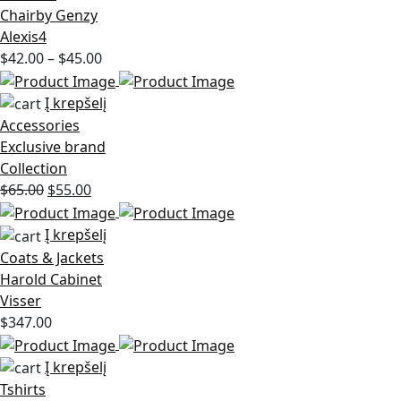
Chairby Genzy
Alexis4
$
42.00
–
$
45.00
Į krepšelį
Accessories
Exclusive brand
Collection
Original
Current
$
65.00
$
55.00
price
price
was:
is:
Į krepšelį
$65.00.
$55.00.
Coats & Jackets
Harold Cabinet
Visser
$
347.00
Į krepšelį
Tshirts