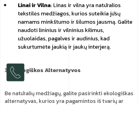
Linai ir Vilna
: Linas ir vilna yra natūralios
tekstilės medžiagos, kurios suteikia jūsų
namams minkštumo ir šilumos jausmą. Galite
naudoti lininius ir vilninius kilimus,
užuolaidas, pagalves ir audinius, kad
sukurtumėte jaukią ir jaukų interjerą.
3. Ekologiškos Alternatyvos
Be natūralių medžiagų, galite pasirinkti ekologiškas
alternatyvas, kurios yra pagamintos iš tvarių ar
perdirbtų šaltinių. Pavyzdžiui, medžio plauštas,
bambukas, antrinio naudojimo stiklas arba
perdirbtas metalas gali būti puikus pasirinkimas,
siekiant sumažinti ekologinį pėdsaką ir kurti tvarią