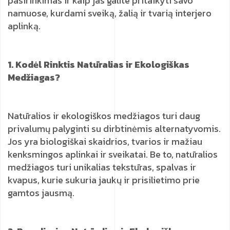
pasirinkimas ir kaip jas galite pritaikyti savo
namuose, kurdami sveiką, žalią ir tvarią interjero
aplinką.
1. Kodėl Rinktis Natūralias ir Ekologiškas
Medžiagas?
Natūralios ir ekologiškos medžiagos turi daug
privalumų palyginti su dirbtinėmis alternatyvomis.
Jos yra biologiškai skaidrios, tvarios ir mažiau
kenksmingos aplinkai ir sveikatai. Be to, natūralios
medžiagos turi unikalias tekstūras, spalvas ir
kvapus, kurie sukuria jaukų ir prisilietimo prie
gamtos jausmą.