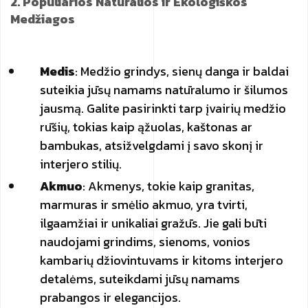
2. Populiarios Natūralios ir Ekologiškos
Medžiagos
Medis
: Medžio grindys, sienų danga ir baldai
suteikia jūsų namams natūralumo ir šilumos
jausmą. Galite pasirinkti tarp įvairių medžio
rūšių, tokias kaip ąžuolas, kaštonas ar
bambukas, atsižvelgdami į savo skonį ir
interjero stilių.
Akmuo
: Akmenys, tokie kaip granitas,
marmuras ir smėlio akmuo, yra tvirti,
ilgaamžiai ir unikaliai gražūs. Jie gali būti
naudojami grindims, sienoms, vonios
kambarių džiovintuvams ir kitoms interjero
detalėms, suteikdami jūsų namams
prabangos ir elegancijos.